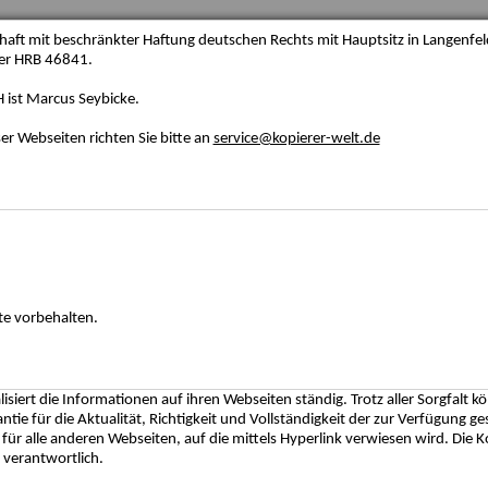
haft mit beschränkter Haftung deutschen Rechts mit Hauptsitz in Langenfeld.
ter HRB 46841.
 ist Marcus Seybicke.
r Webseiten richten Sie bitte an
service@kopierer-welt.de
te vorbehalten.
siert die Informationen auf ihren Webseiten ständig. Trotz aller Sorgfalt k
tie für die Aktualität, Richtigkeit und Vollständigkeit der zur Verfügung g
ür alle anderen Webseiten, auf die mittels Hyperlink verwiesen wird. Die K
 verantwortlich.